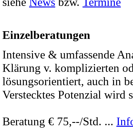
siehe
News
bzw.
Termine
Einzelberatungen
Intensive & umfassende A
Klärung v. komplizierten o
lösungsorientiert, auch in b
Verstecktes Potenzial wird s
B
eratung € 75,--/Std. ...
Inf